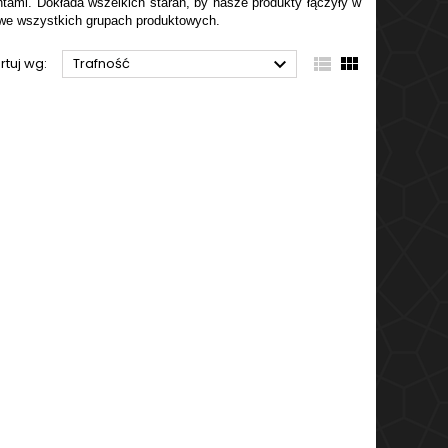
ntami. Dokłada wszelkich starań, by nasze produkty łączyły w
 we wszystkich grupach produktowych.



rtuj wg:
Trafność