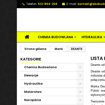
Telefon:
512-894-204
E-mail:
kontakt@ekobuds
CHEMIA BUDOWLANA
HYDRAULIKA
Strona główna
Marki
DEANTE
LISTA
KATEGORIE
Deante od 
Chemia Budowlana
Deante od
Elewacje
milionów d
połączeniu
Hydraulika
Marka Dea
Polski or
Malarstwo
wykorzyst
Narzędzia
Tworzenie