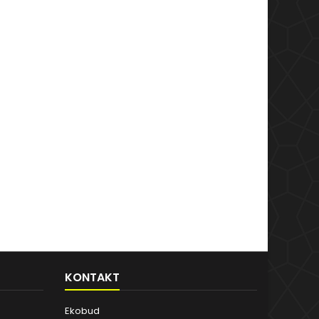
KONTAKT
Ekobud