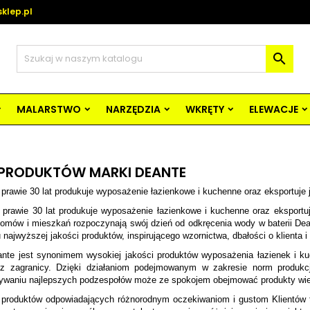
klep.pl

MALARSTWO
NARZĘDZIA
WKRĘTY
ELEWACJE
 PRODUKTÓW MARKI DEANTE
prawie 30 lat produkuje wyposażenie łazienkowe i kuchenne oraz eksportuje j
 prawie 30 lat produkuje wyposażenie łazienkowe i kuchenne oraz eksportu
omów i mieszkań rozpoczynają swój dzień od odkręcenia wody w baterii Dean
 najwyższej jakości produktów, inspirującego wzornictwa, dbałości o klienta i 
nte jest synonimem wysokiej jakości produktów wyposażenia łazienek i kuc
az zagranicy. Dzięki działaniom podejmowanym w zakresie norm produkcj
ywaniu najlepszych podzespołów może ze spokojem obejmować produkty wiel
 produktów odpowiadających różnorodnym oczekiwaniom i gustom Klientów t