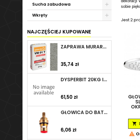
dekoracji 
Sucha zabudowa
sobie pię
Wkręty
Jest 2 pr
NAJCZĘŚCIEJ KUPOWANE
ZAPRAWA MURARSKA VM 01 T 25KG SZARA QUICK-MIX
Cena
35,74 zł
DYSPERBIT 20KG IZOHAN/TES
GŁO
Cena
61,50 zł
S
OK
GŁOWICA DO BATERII 1/2" CERAMICZNA 6930Y ZXC/ARKA/AKCES

Cena
6,06 zł

Os