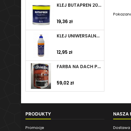
KLEJ BUTAPREN 200ML TYTAN
Pokazano 
Cena
19,36 zł
KLEJ UNIWERSALNY POLIMEROWY 225ML SELENA
Cena
12,95 zł
FARBA NA DACH POLIWINYL R 7024 SZARA GRAFIT 0,75L ŚNIEŻKA
Cena
59,02 zł
PRODUKTY
NASZA 
Promocje
Dostawa