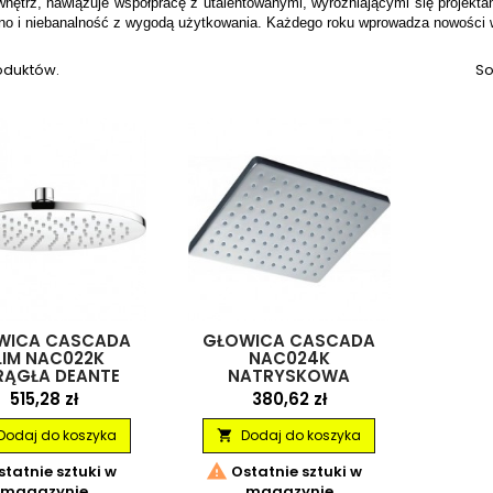
wnętrz, nawiązuje współpracę z utalentowanymi, wyróżniającymi się projekta
kno i niebanalność z wygodą użytkowania. Każdego roku wprowadza nowości
oduktów.
So
WICA CASCADA
GŁOWICA CASCADA
LIM NAC022K
NAC024K
RĄGŁA DEANTE
NATRYSKOWA
KWADRATOWA DEANTE
Cena
Cena
515,28 zł
380,62 zł
Dodaj do koszyka
Dodaj do koszyka


tatnie sztuki w
Ostatnie sztuki w
magazynie
magazynie