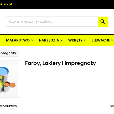
klep.pl

MALARSTWO
NARZĘDZIA
WKRĘTY
ELEWACJE
Impregnaty
Farby, Lakiery i Impregnaty
 produktów.
So