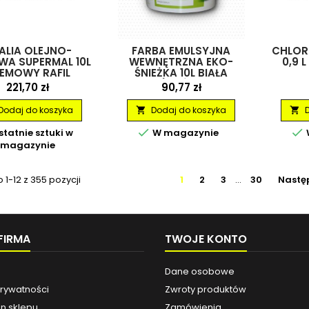
ALIA OLEJNO-
FARBA EMULSYJNA
CHLOR
WA SUPERMAL 10L
WEWNĘTRZNA EKO-
0,9 L
EMOWY RAFIL
ŚNIEŻKA 10L BIAŁA
ŚNIEŻKA
Cena
Cena
221,70 zł
90,77 zł
Dodaj do koszyka
Dodaj do koszyka




tatnie sztuki w
W magazynie
magazynie
1-12 z 355 pozycji
1
2
3
…
30
Nastę
FIRMA
TWOJE KONTO
Dane osobowe
Prywatności
Zwroty produktów
n sklepu
Zamówienia