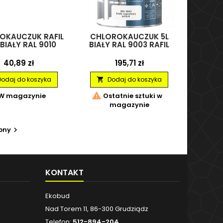
OKAUCZUK RAFIL
CHLOROKAUCZUK 5L
 BIAŁY RAL 9010
BIAŁY RAL 9003 RAFIL
Cena
Cena
40,89 zł
195,71 zł
Dodaj do koszyka
Dodaj do koszyka


W magazynie
Ostatnie sztuki w
magazynie
pny

KONTAKT
Ekobud
Nad Torem 11, 86-300 Grudziądz
Telefon:
512-894-204