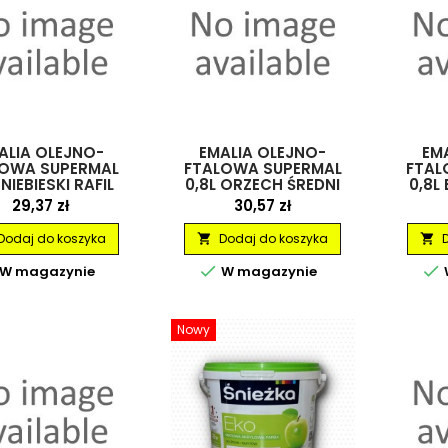
ALIA OLEJNO-
EMALIA OLEJNO-
EM
LOWA SUPERMAL
FTALOWA SUPERMAL
FTAL
 NIEBIESKI RAFIL
0,8L ORZECH ŚREDNI
0,8L
RAL 8002 MAT RAFIL
Cena
Cena
29,37 zł
30,57 zł
Dodaj do koszyka
Dodaj do koszyka




W magazynie
W magazynie
Nowy