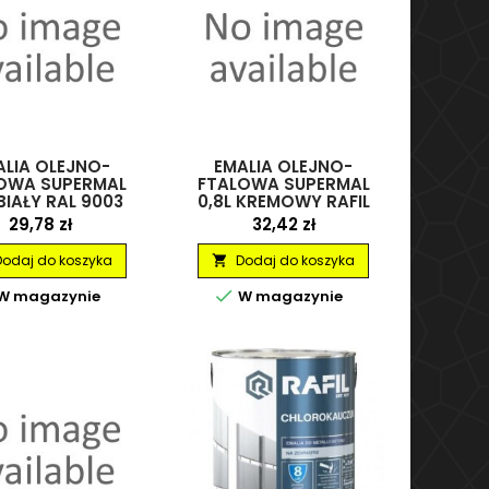
ALIA OLEJNO-
EMALIA OLEJNO-
OWA SUPERMAL
FTALOWA SUPERMAL
 BIAŁY RAL 9003
0,8L KREMOWY RAFIL
RAFIL
Cena
Cena
29,78 zł
32,42 zł
Dodaj do koszyka
Dodaj do koszyka


W magazynie
W magazynie