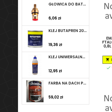
GŁOWICA DO BATERII 1/2" CERAMICZNA 6930Y ZXC/ARKA/AKCES
Cena
6,06 zł
KLEJ BUTAPREN 200ML TYTAN
EM
FTA
Cena
19,36 zł
0,8L
KLEJ UNIWERSALNY POLIMEROWY 225ML SELENA


Cena
12,95 zł
FARBA NA DACH POLIWINYL R 7024 SZARA GRAFIT 0,75L ŚNIEŻKA
Cena
59,02 zł