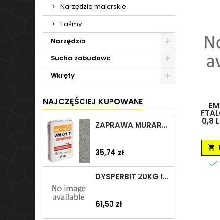
Narzędzia malarskie
Taśmy
Narzędzia
Sucha zabudowa
Wkręty
NAJCZĘŚCIEJ KUPOWANE
EM
FTA
0,8 
ZAPRAWA MURARSKA VM 01 T 25KG SZARA QUICK-MIX
70

Cena
35,74 zł

DYSPERBIT 20KG IZOHAN/TES
Cena
61,50 zł