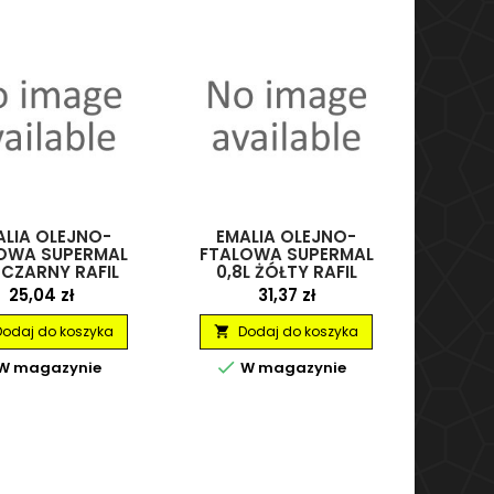
ALIA OLEJNO-
EMALIA OLEJNO-
OWA SUPERMAL
FTALOWA SUPERMAL
 CZARNY RAFIL
0,8L ŻÓŁTY RAFIL
Cena
Cena
25,04 zł
31,37 zł
Dodaj do koszyka
Dodaj do koszyka


W magazynie
W magazynie