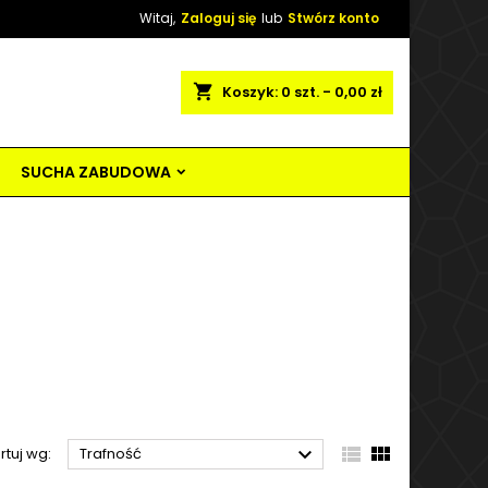
Witaj,
Zaloguj się
lub
Stwórz konto
shopping_cart
Koszyk:
0
szt. - 0,00 zł
SUCHA ZABUDOWA



rtuj wg:
Trafność