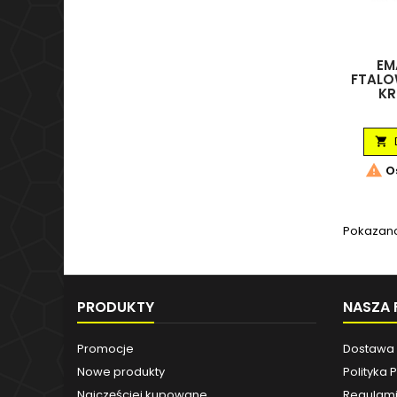
EM
FTALO
KR


Os
Pokazano 
PRODUKTY
NASZA 
Promocje
Dostawa
Nowe produkty
Polityka 
Najczęściej kupowane
Regulami