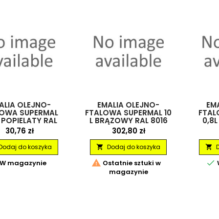
ALIA OLEJNO-
EMALIA OLEJNO-
EM
LOWA SUPERMAL
FTALOWA SUPERMAL 10
FTAL
L POPIELATY RAL
L BRĄZOWY RAL 8016
0,8L
23 MAT RAFIL
RAFIL
Cena
Cena
30,76 zł
302,80 zł
Dodaj do koszyka
Dodaj do koszyka




W magazynie
Ostatnie sztuki w
magazynie