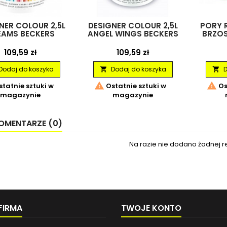
NER COLOUR 2,5L
DESIGNER COLOUR 2,5L
PORY R
EAMS BECKERS
ANGEL WINGS BECKERS
BRZOS
Cena
Cena
109,59 zł
109,59 zł
Dodaj do koszyka
Dodaj do koszyka
D




tatnie sztuki w
Ostatnie sztuki w
Os
magazynie
magazynie
OMENTARZE (0)
Na razie nie dodano żadnej re
FIRMA
TWOJE KONTO