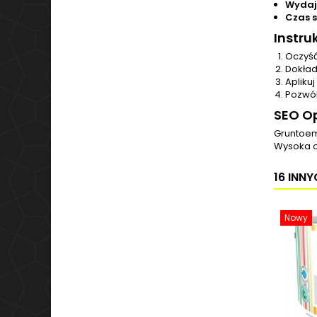
Wydaj
Czas s
Instru
Oczyść
Dokład
Apliku
Pozwól
SEO Op
Gruntoem
Wysoka o
16 INN
Nowy