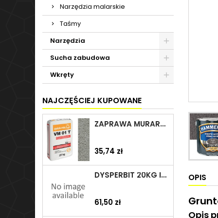
Narzędzia malarskie
Taśmy
Narzędzia
Sucha zabudowa
Wkręty
NAJCZĘŚCIEJ KUPOWANE
ZAPRAWA MURARSKA VM 01 T 25KG SZARA QUICK-MIX
Cena
35,74 zł
DYSPERBIT 20KG IZOHAN/TES
OPIS
Grunt
Cena
61,50 zł
Opis p