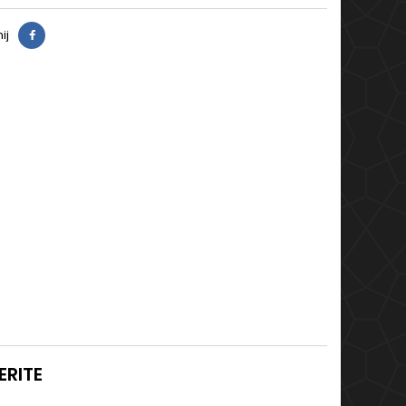
ij
ERITE