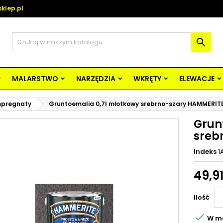
klep.pl

MALARSTWO
NARZĘDZIA
WKRĘTY
ELEWACJE
Impregnaty
Gruntoemalia 0,7l młotkowy srebrno-szary HAMMERIT
Grun
sreb
Indeks
1
49,91
Ilość

W m