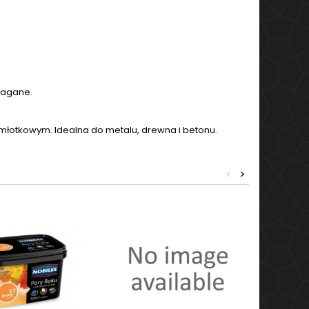
magane.
 młotkowym. Idealna do metalu, drewna i betonu.
<
>