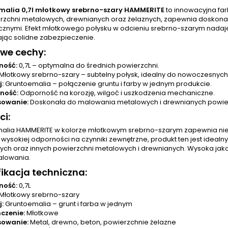
malia 0,7l młotkowy srebrno-szary HAMMERITE
to innowacyjna farb
rzchni metalowych, drewnianych oraz żelaznych, zapewnia doskonał
znymi. Efekt młotkowego połysku w odcieniu srebrno-szarym nadaje
jąc solidne zabezpieczenie.
we cechy:
ność:
0,7L – optymalna do średnich powierzchni.
Młotkowy srebrno-szary – subtelny połysk, idealny do nowoczesnych
:
Gruntoemalia – połączenie gruntu i farby w jednym produkcie.
ność:
Odporność na korozję, wilgoć i uszkodzenia mechaniczne.
sowanie:
Doskonała do malowania metalowych i drewnianych powier
ci:
alia HAMMERITE w kolorze młotkowym srebrno-szarym zapewnia nie tyl
 i wysokiej odporności na czynniki zewnętrzne, produkt ten jest ide
ch oraz innych powierzchni metalowych i drewnianych. Wysoka jako
alowania.
ikacja techniczna:
ność:
0,7L
Młotkowy srebrno-szary
:
Gruntoemalia – grunt i farba w jednym
czenie:
Młotkowe
sowanie:
Metal, drewno, beton, powierzchnie żelazne