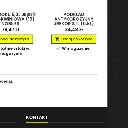
OKU 5,0L JESIEŃ
PODKŁAD
CHLO
KWINIOWA (16)
ANTYKOROZYJNY
STAL
NOBILES
UREKOR S 1L (0,8L)
BIAŁY – ŚNIEŻKA
Cena
Cena
78,47 zł
34,48 zł
odaj do koszyka
Dodaj do koszyka
D




tatnie sztuki w
W magazynie
W
magazynie
cenzji.
KONTAKT