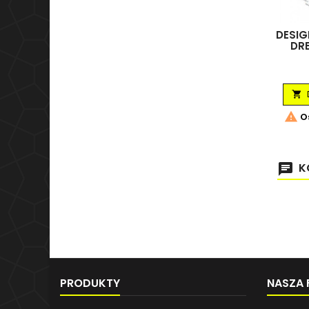
DESIG
DR


Os
K
PRODUKTY
NASZA 