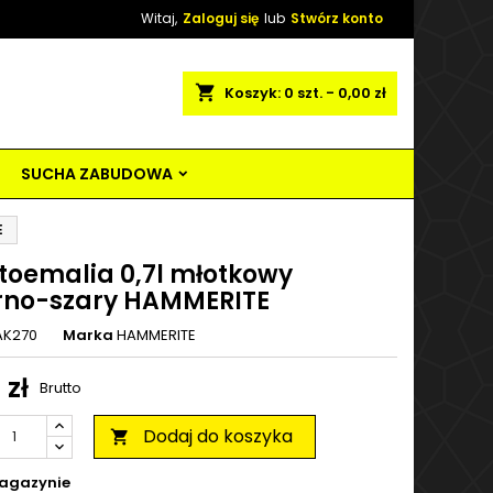
Witaj,
Zaloguj się
lub
Stwórz konto
shopping_cart
Koszyk:
0
szt. - 0,00 zł
SUCHA ZABUDOWA
E
toemalia 0,7l młotkowy
rno-szary HAMMERITE
AK270
Marka
HAMMERITE
 zł
Brutto
Dodaj do koszyka

agazynie