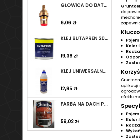
GŁOWICA DO BATERII 1/2" CERAMICZNA 6930Y ZXC/ARKA/AKCES
Gruntoe
do powie
mechanic
Cena
6,06 zł
zapewnia
Kluczo
KLEJ BUTAPREN 200ML TYTAN
Pojem
Kolor:
Rodzaj
Cena
19,36 zł
Odpor
Zasto
KLEJ UNIWERSALNY POLIMEROWY 225ML SELENA
Korzyś
Gruntoem
aplikacji
Cena
12,95 zł
ogrodowy
efektu m
FARBA NA DACH POLIWINYL R 7024 SZARA GRAFIT 0,75L ŚNIEŻKA
Specyf
Pojem
Kolor:
Cena
59,02 zł
Rodzaj
Wykoń
Zasto