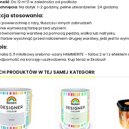
ność:
Do 12 m²/l w zależności od podłoża
chnięcia:
Na dotyk: 1-2 godziny, pełne utwardzenie: 24 godziny
kcja stosowania:
 powierzchnię z rdzy, tłuszczu i innych zabrudzeń.
nie wymieszaj farbę przed użyciem.
j równomierną warstwę za pomocą pędzla, wałka lub natrysku.
 farbie wyschnąć przed nałożeniem drugiej warstwy, jeśli jest to wy
is:
alia 0,7l młotkowy srebrno-szary HAMMERITE – farba 2 w 1 z efektem
dporność na korozję i uszkodzenia. Kup teraz w Ekobud!
YCH PRODUKTÓW W TEJ SAMEJ KATEGORII: